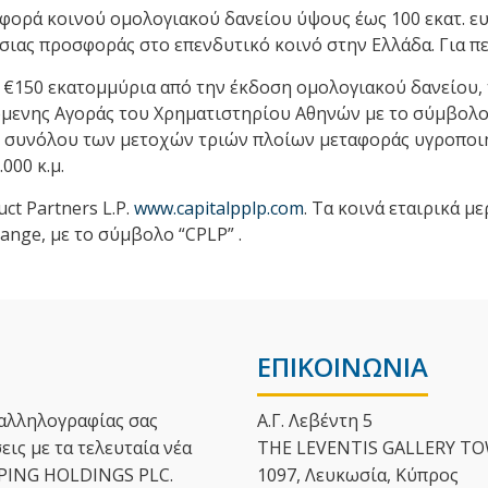
σφορά κοινού ομολογιακού δανείου ύψους έως 100 εκατ. ευ
ημόσιας προσφοράς στο επενδυτικό κοινό στην Ελλάδα. Για
 €150 εκατομμύρια από την έκδοση ομολογιακού δανείου,
μενης Αγοράς του Χρηματιστηρίου Αθηνών με το σύμβολο 
υ συνόλου των μετοχών τριών πλοίων μεταφοράς υγροποιη
000 κ.μ.
uct Partners L.P.
www.capitalpplp.com
. Τα κοινά εταιρικά με
nge, με το σύμβολo “CPLP” .
ΕΠΙΚΟΙΝΩΝΙΑ
αλληλoγραφίας σας
Α.Γ. Λεβέντη 5
ις με τα τελευταία νέα
THE LEVENTIS GALLERY TOW
PPING HOLDINGS PLC.
1097, Λευκωσία, Κύπρος