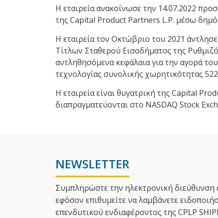
Η εταιρεία ανακοίνωσε την 14.07.2022 προ
της Capital Product Partners L.P. μέσω δ
Η εταιρεία τον Οκτώβριο του 2021 άντλησε
Τίτλων Σταθερού Εισοδήματος της Ρυθμιζό
αντληθησόμενα κεφάλαια για την αγορά το
τεχνολογίας συνολικής χωρητικότητας 522.
Η εταιρεία είναι θυγατρική της Capital Prod
διαπραγματεύονται στο NASDAQ Stock Excha
NEWSLETTER
Συμπληρώστε την ηλεκτρονική διεύθυνση 
εφόσον επιθυμείτε να λαμβάνετε ειδοποιήσε
επενδυτικού ενδιαφέροντος της CPLP SHI